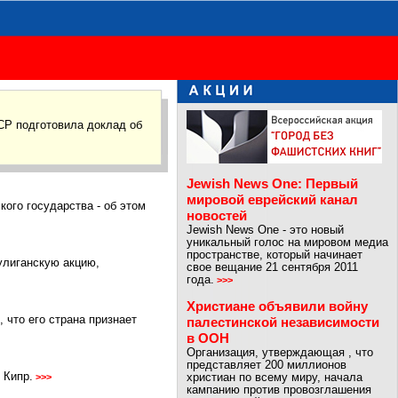
СР подготовила доклад об
Jewish News One: Первый
мировой еврейский канал
ого государства - об этом
новостей
Jewish News One - это новый
уникальный голос на мировом медиа
пространстве, который начинает
улиганскую акцию,
свое вещание 21 сентября 2011
года.
>>>
Христиане объявили войну
 что его страна признает
палестинской независимости
в ООН
Организация, утверждающая , что
представляет 200 миллионов
 Кипр.
христиан по всему миру, начала
>>>
кампанию против провозглашения