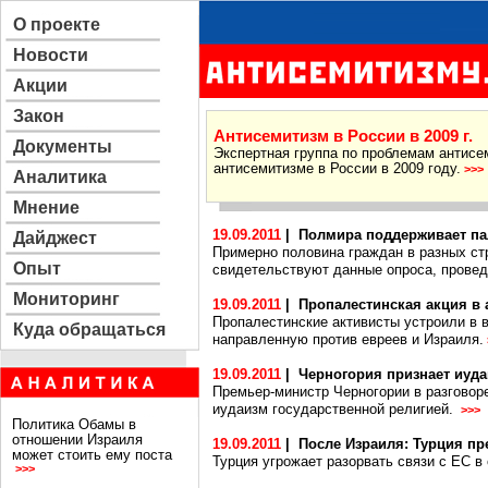
О проекте
Новости
Акции
Закон
Антисемитизм в России в 2009 г.
Документы
Экспертная группа по проблемам антисе
антисемитизме в России в 2009 году.
>>>
Аналитика
Мнение
19.09.2011
|
Полмира поддерживает па
Дайджест
Примерно половина граждан в разных ст
Опыт
свидетельствуют данные опроса, проведе
Мониторинг
19.09.2011
|
Пропалестинская акция в 
Пропалестинские активисты устроили в 
Куда обращаться
направленную против евреев и Израиля.
19.09.2011
|
Черногория признает иуда
Премьер-министр Черногории в разговор
иудаизм государственной религией.
>>>
Политика Обамы в
отношении Израиля
19.09.2011
|
После Израиля: Турция п
может стоить ему поста
Турция угрожает разорвать связи с ЕС в 
>>>