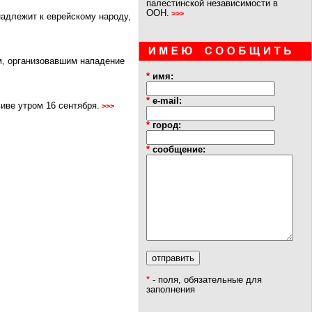
палестинской независимости в
ООН.
>>>
надлежит к еврейскому народу,
ам, организовавшим нападение
*
имя:
*
e-mail:
иве утром 16 сентября.
>>>
*
город:
*
сообщение:
*
- поля, обязательные для
заполнения