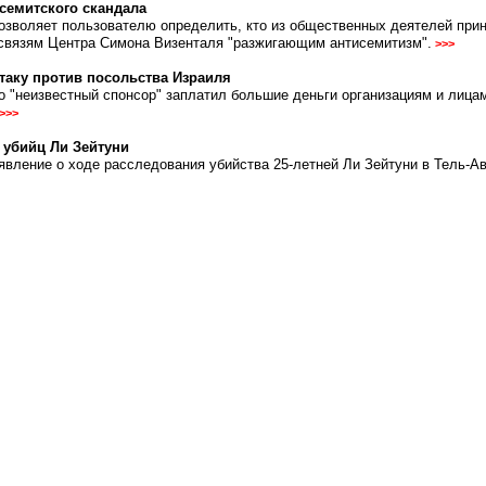
исемитского скандала
позволяет пользователю определить, кто из общественных деятелей при
связям Центра Симона Визенталя "разжигающим антисемитизм".
>>>
атаку против посольства Израиля
то "неизвестный спонсор" заплатил большие деньги организациям и лиц
>>>
 убийц Ли Зейтуни
вление о ходе расследования убийства 25-летней Ли Зейтуни в Тель-Ав