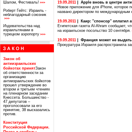
Шалом, Фестиваль!
19.09.2011
|
Apple вновь в центре ант
>>>
Новое приложение для iPhone, которое 
Роберт Гейтс: Израиль -
названо директором по международным 
неблагодарный союзник
>>>
19.09.2011
|
Каир: "спонсор" оплатил 
Издевательства над
Египетская газета Al-Ahram сообщает, ч
израильтянами в
на израильское посольство 10 сентября.
турецком аэропорту
>>>
19.09.2011
|
Франция может не выдать
Прокуратура Израиля распространила зая
Закон об
антиизраильских
бойкотах принят
Закон
об ответственности за
организацию
антиизраильских бойкотов
прошел утверждение во
втором и третьем чтениях
на пленарном заседании
Кнессета. Большинство -
47 депутатов –
проголосовали за его
принятие, 38 высказались
против.
Конституция
Российской Федерации.
Права и свободы