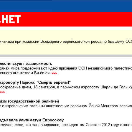
митизма при комиссии Всемирного еврейского конгресса по бывшему СС
лестинскую независимость
ранах мира поддерживают идею признания ООН независимого палестинск
нного агентством Би-би-си.
>>>
аэропорту Парижа: "Смерть евреям!"
воскресенье днем, 18 сентября, в парижском аэропорту Шарль де Голь х
>>>
изм государственной религией
е с израильским главным ашкеназским раввином Йоной Мецгером заявил,
редъявила ультиматум Евросоюзу
случае, если, как запланировано, президентом Союза в 2012 году станет